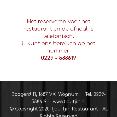
Het reserveren voor het
restaurant en de afhaal is
telefonisch.
U kunt ons bereiken op het
nummer:
0229 - 588619
Boogerd 11, 1687 VX Wognum Tel. 0229-
588619 www.tjautjin.nl
© Copyright 2020 Tjau Tjin Restaurant - All
Rights Reserved