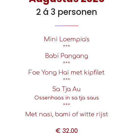
2 á 3 personen
Mini Loempia's
***
Babi Pangang
***
Foe Yong Hai met kipfilet
***
Sa Tja Au
Ossenhaas in sa tja saus
***
Met nasi, bami of witte rijst
€ 32,00